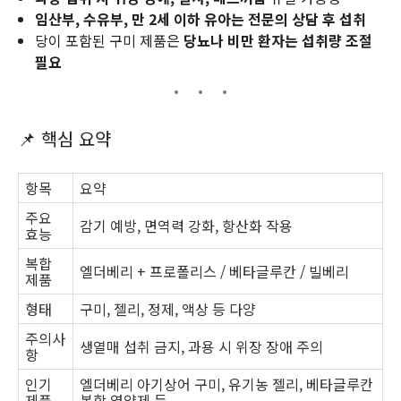
임산부, 수유부, 만 2세 이하 유아는 전문의 상담 후 섭취
당이 포함된 구미 제품은
당뇨나 비만 환자는 섭취량 조절
필요
📌 핵심 요약
항목
요약
주요
감기 예방, 면역력 강화, 항산화 작용
효능
복합
엘더베리 + 프로폴리스 / 베타글루칸 / 빌베리
제품
형태
구미, 젤리, 정제, 액상 등 다양
주의사
생열매 섭취 금지, 과용 시 위장 장애 주의
항
인기
엘더베리 아기상어 구미, 유기농 젤리, 베타글루칸
제품
복합 영양제 등