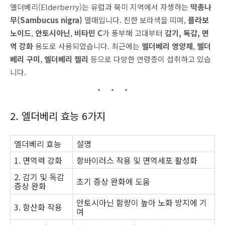
엘더베리(Elderberry)는 유럽과 북미 지역에서 자생하는
딱총나
무(Sambucus nigra)
열매입니다. 진한 보라색을 띠며,
플라보
노이드
,
안토시아닌
,
비타민 C
가 풍부해 고대부터
감기, 독감, 면
역 강화
용도로 사용되었습니다. 최근에는
엘더베리 영양제
,
엘더
베리 구미
,
엘더베리 젤리
등으로 다양한 연령층이 섭취하고 있습
니다.
2. 엘더베리 효능 6가지
엘더베리 효능
설명
1. 면역력 강화
항바이러스 작용 및 면역세포 활성화
2. 감기 및 독감
초기 증상 완화에 도움
증상 완화
안토시아닌 함량이 높아 노화 방지에 기
3. 항산화 작용
여