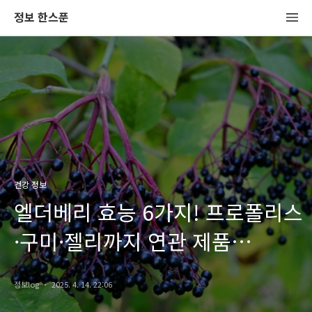
정보 한스푼
건강 정보
엘더베리 효능 6가지! 프로폴리스
·구미·젤리까지 연관 제품
총정리
정보log
2025. 4. 14. 22:06