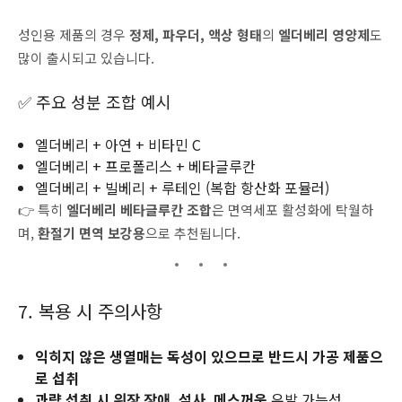
성인용 제품의 경우
정제, 파우더, 액상 형태
의
엘더베리 영양제
도
많이 출시되고 있습니다.
✅ 주요 성분 조합 예시
엘더베리 + 아연 + 비타민 C
엘더베리 + 프로폴리스 + 베타글루칸
엘더베리 + 빌베리 + 루테인 (복합 항산화 포뮬러)
👉 특히
엘더베리 베타글루칸 조합
은 면역세포 활성화에 탁월하
며,
환절기 면역 보강용
으로 추천됩니다.
7. 복용 시 주의사항
익히지 않은 생열매는 독성이 있으므로 반드시 가공 제품으
로 섭취
과량 섭취 시 위장 장애, 설사, 메스꺼움
유발 가능성