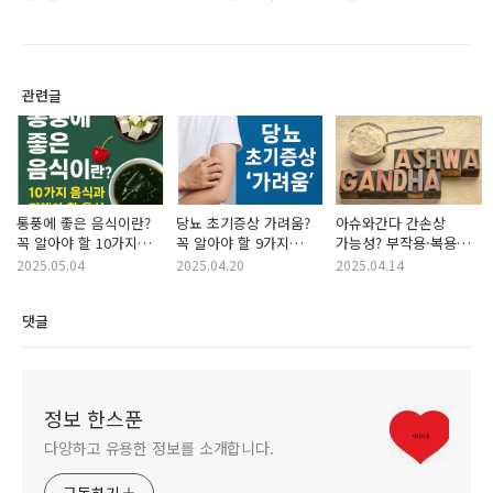
관련글
통풍에 좋은 음식이란?
당뇨 초기증상 가려움?
아슈와간다 간손상
꼭 알아야 할 10가지
꼭 알아야 할 9가지
가능성? 부작용·복용
식재료와 피해야 할
신호와 예방법!
시간·탈모·휴지기까지
2025.05.04
2025.04.20
2025.04.14
음식 리스트까지!
5가지 핵심 정리
댓글
정보 한스푼
다양하고 유용한 정보를 소개합니다.
구독하기