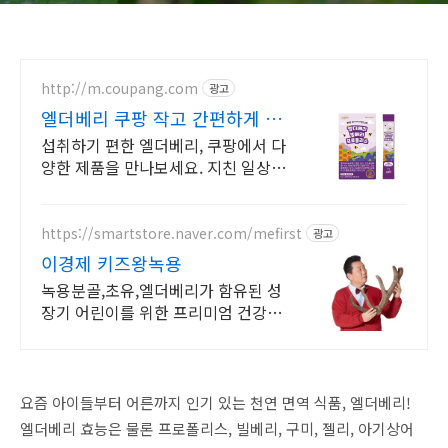
http://m.coupang.com
광고
엘더베리 쿠팡 작고 간편하게 매
일 챙겨요
섭취하기 편한 엘더베리, 쿠팡에서 다
양한 제품을 만나보세요. 지친 일상,
당신의 몸에 생기를 더하는 건강한 선
택을 쿠팡에서.
https://smartstore.naver.com/mefirst
광고
이경제 키즈왕녹용
녹용분골,초유,엘더베리가 함유된 성
장기 어린이를 위한 프리미엄 건강식
품
요즘 아이들부터 어른까지 인기 있는 천연 면역 식품, 엘더베리!
엘더베리 효능은 물론 프로폴리스, 빌베리, 구미, 젤리, 아기상어