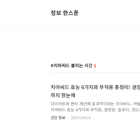
정보 한스푼
치아씨드 불리는 시간
1
치아씨드 효능 6가지와 부작용 총정리! 권
까지 한눈에
다이어트와 변비 개선에 효과적이라는 치아씨드, 어떻
치아씨드 효능 6가지와 부작용, 권장량, 칼로리, 생으로
15g 양까지 자세히 알려드립니다. 1. 치아씨드란?치아씨
건강 정보
2025.04.14
와 남미 지역에서 유래된 살비아 히스파니카(Salvia hi
으로, 최근 슈퍼푸드로 주목받고 있습니다. 수용성 식
칼슘, 단백질, 항산화 성분이 풍부하여 다양한 건강 
다.2. 치아씨드 효능 6가지효능설명1. 변비 개선풍