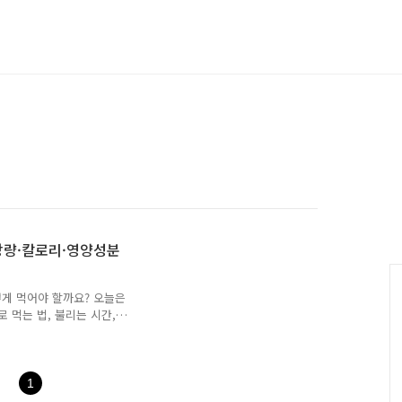
장량·칼로리·영양성분
게 먹어야 할까요? 오늘은
 먹는 법, 불리는 시간,
드(Chia seed)는 멕시코
spanica)라는 식물의 씨앗
이섬유, 오메가-3 지방산,
효과를 기대할 수 있습니
1
부한 수용성 식이섬유가 장내