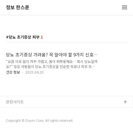
정보 한스푼
당뇨 초기증상 피부
1
당뇨 초기증상 가려움? 꼭 알아야 할 9가지 신호
와 예방법!
“요즘 이유 없이 자꾸 가렵고, 몸이 찌뿌둥해요… 혹시 당뇨일까
요?” 많은 사람들이 당뇨 초기증상을 단순한 피로나 피부 트러
블로 착각합니다. 하지만 당뇨 초기증상 가려움, 소변 변화, 손발
건강 정보
2025.04.20
저림 등은 몸이 보내는 중요한 경고 신호일 수 있어요. 이번 글에
서는 특히 많은 사람들이 궁금해하는 당뇨 초기증상 가려움에 대
해 집중적으로 설명하고, 함께 나타날 수 있는 소변, 발, 피부, 손
톱, 어지러움, 두드러기, 갈증, 발톱, 저림 등의 증상과 예방 팁까
지 정리해 드릴게요. 1. 당뇨병이란? (간단 요약)당뇨병은 혈액
관련사이트
내 포도당(혈당) 수치가 정상보다 높아지는 만성질환입니다. 인
슐린 분비나 작용에 문제가 생겨 에너지원이 제대로 쓰이지 못하
고 축적되면서 다양한 증상을 유발하죠.2. 가려움, 당뇨 초기증
상의 대..
Copyright © Daum Corp. All rights reserved.