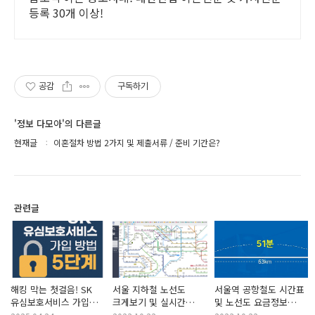
등록 30개 이상!
공감
구독하기
'정보 다모아'의 다른글
현재글
이혼절차 방법 2가지 및 제출서류 / 준비 기간은?
관련글
해킹 막는 첫걸음! SK
서울 지하철 노선도
서울역 공항철도 시간표
유심보호서비스 가입
크게보기 및 실시간
및 노선도 요금정보
방법 5단계 가이드
요금조회 방법
예매방법은?